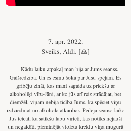
7. apr. 2022.
Sveiks, Aldi. [🙏]
Kādu laiku atpakaļ man bija ar Jums seanss.
Gaišredzība. Un es esmu šokā par Jūsu spējām. Es
gribēju zināt, kas mani sagaida uz priekšu ar
alkoholiķi vīru-Jāni, ar ko jūs arī reiz strādājat, bet
diemžēl, viņam nebija ticība Jums, ka spēsiet viņu
izdziedināt no alkohola atkarības. Pēdējā seansa laikā
Jūs teicāt, ka satikšu labu vīrieti, kas notiks nejauši
un negaidīti, pieminējāt violetu kreklu viņa mugurā