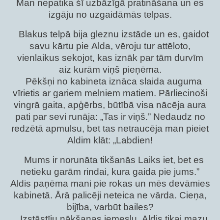
Man nepatika šī uzbāzīgā pratināšana un es
izgāju no uzgaidāmās telpas.
Blakus telpā bija gleznu izstāde un es, gaidot
savu kārtu pie Alda, vēroju tur attēloto,
vienlaikus sekojot, kas iznāk par tām durvīm
aiz kurām viņš pieņēma.
Pēkšņi no kabineta iznāca slaida auguma
vīrietis ar gariem melniem matiem. Pārliecinoši
vingrā gaita, apģērbs, būtībā visa nācēja aura
pati par sevi runāja: „Tas ir viņš.” Nedaudz no
redzētā apmulsu, bet tas netraucēja man pieiet
Aldim klāt: „Labdien!
Mums ir norunāta tikšanās Laiks iet, bet es
netieku garām rindai, kura gaida pie jums.”
Aldis paņēma mani pie rokas un mēs devāmies
kabinetā. Ārā palicēji neteica ne vārda. Cieņa,
bijība, varbūt bailes?
Izstāstīju nākšanas iemeslu. Aldis tikai mazu