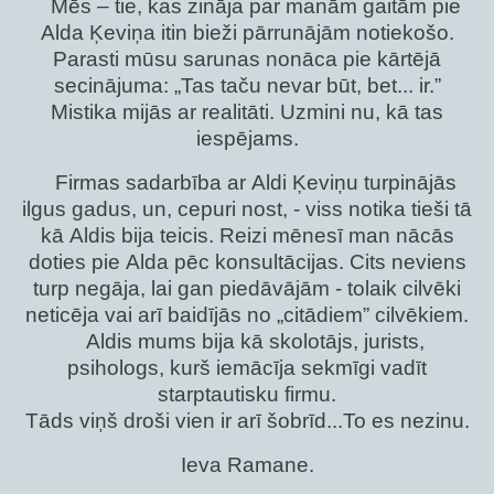
Mēs – tie, kas zināja par manām gaitām pie
Alda Ķeviņa itin bieži pārrunājām notiekošo.
Parasti mūsu sarunas nonāca pie kārtējā
secinājuma: „Tas taču nevar būt, bet... ir.”
Mistika mijās ar realitāti. Uzmini nu, kā tas
iespējams.
Firmas sadarbība ar Aldi Ķeviņu turpinājās
ilgus gadus, un, cepuri nost, - viss notika tieši tā
kā Aldis bija teicis. Reizi mēnesī man nācās
doties pie Alda pēc konsultācijas. Cits neviens
turp negāja, lai gan piedāvājām - tolaik cilvēki
neticēja vai arī baidījās no „citādiem” cilvēkiem.
Aldis mums bija kā skolotājs, jurists,
psihologs, kurš iemācīja sekmīgi vadīt
starptautisku firmu.
Tāds viņš droši vien ir arī šobrīd...To es nezinu.
Ieva Ramane.