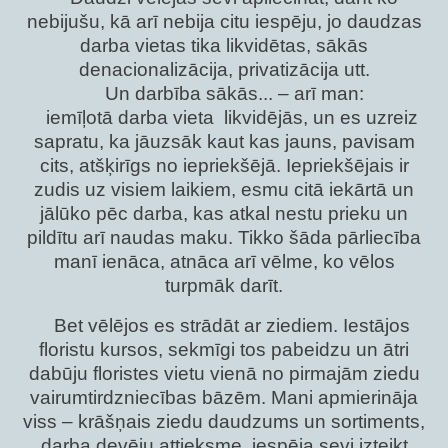
nebijušu, kā arī nebija citu iespēju, jo daudzas
darba vietas tika likvidētas, sākās
denacionalizācija, privatizācija utt.
Un darbība sākās... – arī man:
iemīļotā darba vieta likvidējās, un es uzreiz
sapratu, ka jāuzsāk kaut kas jauns, pavisam
cits, atšķirīgs no iepriekšējā. Iepriekšējais ir
zudis uz visiem laikiem, esmu citā iekārtā un
jālūko pēc darba, kas atkal nestu prieku un
pildītu arī naudas maku. Tikko šāda pārliecība
manī ienāca, atnāca arī vēlme, ko vēlos
turpmāk darīt.
Bet vēlējos es strādāt ar ziediem. Iestājos
floristu kursos, sekmīgi tos pabeidzu un ātri
dabūju floristes vietu vienā no pirmajām ziedu
vairumtirdzniecības bāzēm. Mani apmierināja
viss – krāšņais ziedu daudzums un sortiments,
darba devēju attieksme, iespēja sevi izteikt