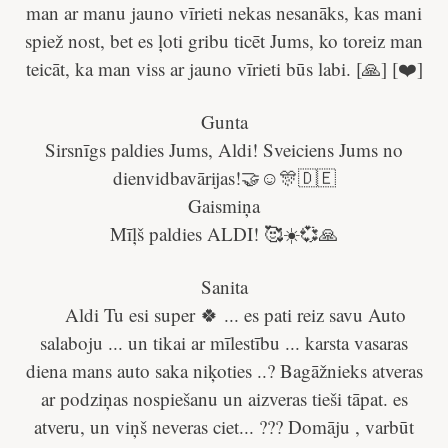
man ar manu jauno vīrieti nekas nesanāks, kas mani
spiež nost, bet es ļoti gribu ticēt Jums, ko toreiz man
teicāt, ka man viss ar jauno vīrieti būs labi. [🙏] [❤️]
Gunta
Sirsnīgs paldies Jums, Aldi! Sveiciens Jums no
dienvidbavārijas!🤝☺️🎊🇩🇪
Gaismiņa
Mīļš paldies ALDI! 🥰☀️💞🙏
Sanita
Aldi Tu esi super 🍀 ... es pati reiz savu Auto
salaboju ... un tikai ar mīlestību ... karsta vasaras
diena mans auto saka niķoties ..? Bagāžnieks atveras
ar podziņas nospiešanu un aizveras tieši tāpat. es
atveru, un viņš neveras ciet... ??? Domāju , varbūt