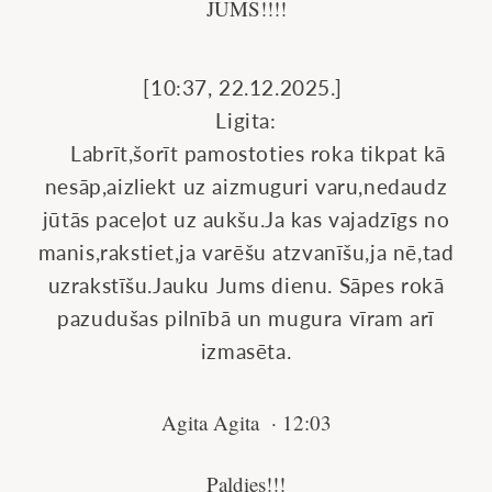
JUMS!!!!
[10:37, 22.12.2025.]
Ligita:
Labrīt,šorīt pamostoties roka tikpat kā
nesāp,aizliekt uz aizmuguri varu,nedaudz
jūtās paceļot uz aukšu.Ja kas vajadzīgs no
manis,rakstiet,ja varēšu atzvanīšu,ja nē,tad
uzrakstīšu.Jauku Jums dienu. Sāpes rokā
pazudušas pilnībā un mugura vīram arī
izmasēta.
Agita Agita · 12:03
Paldies!!!