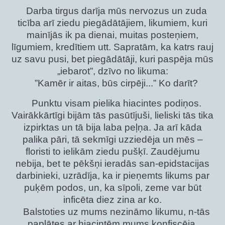
Darba tirgus darīja mūs nervozus un zuda
ticība arī ziedu piegādātājiem, likumiem, kuri
mainījās ik pa dienai, muitas posteņiem,
līgumiem, kredītiem utt. Sapratām, ka katrs rauj
uz savu pusi, bet piegādātāji, kuri paspēja mūs
„iebarot”, dzīvo no likuma:
”Kamēr ir aitas, būs cirpēji...” Ko darīt?
Punktu visam pielika hiacintes podiņos.
Vairākkārtīgi bijām tās pasūtījuši, lieliski tās tika
izpirktas un tā bija laba peļņa. Ja arī kāda
palika pāri, tā sekmīgi uzziedēja un mēs –
floristi to ielikām ziedu pušķī. Zaudējumu
nebija, bet te pēkšņi ieradās san-epidstacijas
darbinieki, uzrādīja, ka ir pieņemts likums par
puķēm podos, un, ka sīpoli, zeme var būt
inficēta diez zina ar ko.
Balstoties uz mums nezināmo likumu, n-tās
paplātes ar hiacintēm mums konfiscēja,