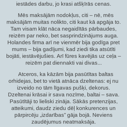
iestādes darbu, jo krasi atšķīrās cenas.
Mēs maksājām nodokļus, citi – nē, mēs
maksājām muitas nolikto, citi kaut kā apgāja to.
Tam visam klāt nāca negaidītās pārbaudes,
reizēm par neko, bet sasprindzinājums auga.
Holandes firma arī ne vienmēr bija godīga pret
mums – bija gadījumi, kad ziedi tika atsūtīti
bojāti, iestāvējušies. Arī fūres kavējās uz ceļa –
reizēm pat diennakti vai divas...
Atceros, ka kāzām bija pasūtītas baltas
orhidejas, bet to vietā atnāca dzeltenas: ej nu
izveido no tām līgavas pušķi, dekorus.
Dzeltenai krāsai ir sava nozīme, baltai – sava.
Pasūtītāji to lieliski zināja. Sākās pretenzijas,
atteikumi, daudz ziedu dēļ konkurences un
pārpircēju „izdarības” gāja bojā. Neviens
zaudējumus neatmaksāja.