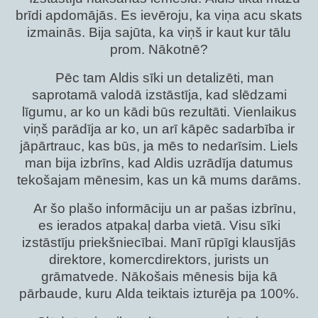
brīdi apdomājās. Es ievēroju, ka viņa acu skats
izmainās. Bija sajūta, ka viņš ir kaut kur tālu
prom. Nākotnē?
Pēc tam Aldis sīki un detalizēti, man
saprotamā valodā izstāstīja, kad slēdzami
līgumu, ar ko un kādi būs rezultāti. Vienlaikus
viņš parādīja ar ko, un arī kāpēc sadarbība ir
jāpārtrauc, kas būs, ja mēs to nedarīsim. Liels
man bija izbrīns, kad Aldis uzrādīja datumus
tekošajam mēnesim, kas un kā mums darāms.
Ar šo plašo informāciju un ar pašas izbrīnu,
es ierados atpakaļ darba vietā. Visu sīki
izstāstīju priekšniecībai. Manī rūpīgi klausījās
direktore, komercdirektors, jurists un
grāmatvede. Nākošais mēnesis bija kā
pārbaude, kuru Alda teiktais izturēja pa 100%.